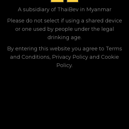
ဆုံးရှုံးမှုများကြုံတွေ့ခဲ့ရပါသည်။
A subsidiary of ThaiBev in Myanmar
မန္တလေးစက်ရုံတွင် လုံခြုံရေးစစ်ဆေးမှုများပြီးနောက် မတ်လ
၂၉ ရက်နေ့တွင် လုပ်ငန်းများ ပြန်လည်စတင်ခဲ့ပြီး၊ မန္တလေးရှိ
Please do not select if using a shared device
အခြား လုပ်ငန်း လုပ်ဆောင်ရာ နေရာများ တွင်လည်း လုပ်ငန်း
or one used by people under the legal
များ ဆက်လက် လည်ပတ်နိုင်ခဲ့ပါသည်။
drinking age.
ကူညီထောက်ပံ့ရေးအစီအစဉ်များ
By entering this website you agree to Terms
and Conditions, Privacy Policy and Cookie
ဝန်ထမ်းများကိုထောက်ပံ့ပေးခြင်း
Policy.
• မန္တလေး၊ နေပြည်တော်နှင့် စစ်ကိုင်းရှိ ဝန်ထမ်းများအား အခြေခံ
အစားအသောက်၊ ဆေးဝါး၊ အရေးပေါ်ကုသရေးပစ္စည်းများနှင့်
ခြင်ထောင်များအားဝန်ထမ်း(၆၁၀)ဦးစာကူညီလှူဒါန်းထောက်ပံ့
ပေးခဲ့ပါသည်။
•အိမ်ပျက်စီးမှုအခြေအနေပေါ် မူတည်၍ အဆောက်အအုံ ပြန်လည်
တည်ဆောက်ရေး ပိုင်းဆိုင်ရာ ပစ္စည်းများကို (၁၃၆) အိမ်ထောင်စု
စာ ကူညီလှူဒါန်းထောက်ပံ့နိုင်ခဲ့ပါသည်။
ဒေသခံပြည်သူများအားကူညီထောက်ပံ့ပေးခြင်း(သင်္ကြန်အပြီး)